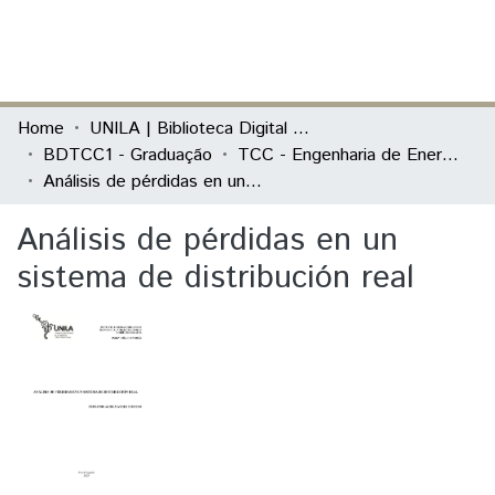
(current)
Log In
Communities & Collections
Home
UNILA | Biblioteca Digital de Trabalhos de Conclusão de Curso
BDTCC1 - Graduação
TCC - Engenharia de Energia
All of DSpace
Análisis de pérdidas en un sistema de distribución real
Statistics
Análisis de pérdidas en un
sistema de distribución real