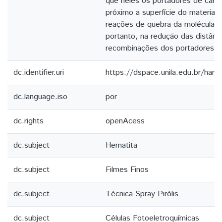
que neles os portadores de carg
próximo a superfície do material
reações de quebra da molécula de
portanto, na redução das distânc
recombinações dos portadores d
dc.identifier.uri
https://dspace.unila.edu.br/ha
dc.language.iso
por
dc.rights
openAcess
dc.subject
Hematita
dc.subject
Filmes Finos
dc.subject
Técnica Spray Pirólis
dc.subject
Células Fotoeletroquímicas