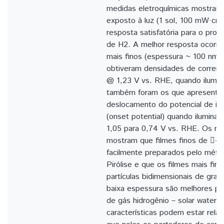
medidas eletroquímicas mostram 
exposto à luz (1 sol, 100 mW·cm
resposta satisfatória para o pro
de H2. A melhor resposta ocorreu
mais finos (espessura ~ 100 nm)
obtiveram densidades de corren
@ 1,23 V vs. RHE, quando ilumin
também foram os que apresenta
deslocamento do potencial de in
(onset potential) quando ilumina
1,05 para 0,74 V vs. RHE. Os re
mostram que filmes finos de -
facilmente preparados pelo mét
Pirólise e que os filmes mais fi
partículas bidimensionais de grand
baixa espessura são melhores pa
de gás hidrogênio – solar water s
características podem estar rela