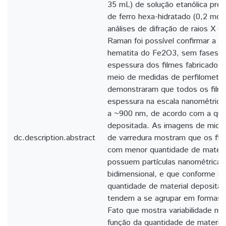
35 mL) de solução etanólica prec
de ferro hexa-hidratado (0,2 mol·L
análises de difração de raios X e
Raman foi possível confirmar a f
hematita do Fe2O3, sem fases s
espessura dos filmes fabricados f
meio de medidas de perfilometria
demonstraram que todos os fil
espessura na escala nanométrica
a ~900 nm, de acordo com a quan
depositada. As imagens de micro
dc.description.abstract
de varredura mostram que os film
com menor quantidade de materia
possuem partículas nanométrica
bidimensional, e que conforme é
quantidade de material depositad
tendem a se agrupar em formas t
Fato que mostra variabilidade mo
função da quantidade de materia