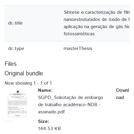
Síntese e caracterização de filme
nanoestruturados de óxido de fer
dc.title
aplicação na geração de gás hidr
fotossintéticas
dc.type
masterThesis
Files
Original bundle
Now showing
1 - 1 of 1
Name:
Downl
SGPD_Solicitação de embargo
oad
de trabalho acadêmico-NDB -
assinado.pdf
Size:
144.53 KB