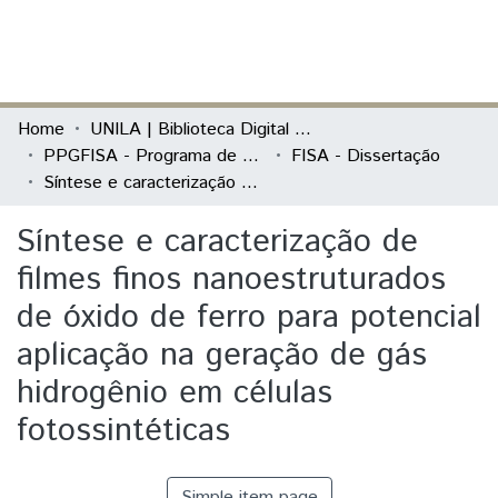
(current)
Log In
Communities & Collections
Home
UNILA | Biblioteca Digital de Dissertações e Teses
PPGFISA - Programa de Pós-Graduação em Física Aplicada
FISA - Dissertação
All of DSpace
Síntese e caracterização de filmes finos nanoestruturados de óxido de ferro para potencial aplicação na geração de gás hidrogênio em células fotossintéticas
Statistics
Síntese e caracterização de
filmes finos nanoestruturados
de óxido de ferro para potencial
aplicação na geração de gás
hidrogênio em células
fotossintéticas
Simple item page