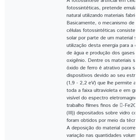
A fotossíntese artificial em célul
fotossintéticas, pretende emular
natural utilizando materiais fabr
Basicamente, o mecanismo de f
células fotossintéticas consiste 
solar por parte de um material s
utilização desta energia para a q
de água e produção dos gases hi
oxigênio. Dentre os materiais se
óxido de ferro é atrativo para ser
dispositivos devido ao seu estre
(1,9 - 2,2 eV) que lhe permite a
toda a faixa ultravioleta e em gra
visível do espectro eletromagnét
trabalho filmes finos de -Fe2O3
(III)) depositados sobre vidro co
foram obtidos por meio da técnic
A deposição do material ocorreu
variação nas quantidades volumétr