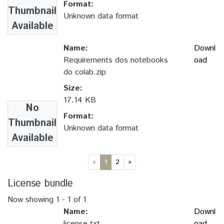
Format:
Thumbnail
Unknown data format
Available
Name:
Downl
Requirements dos notebooks
oad
do colab.zip
Size:
17.14 KB
No
Format:
Thumbnail
Unknown data format
Available
(current)
«
1
2
»
License bundle
Now showing
1 - 1 of 1
Name:
Downl
license.txt
oad