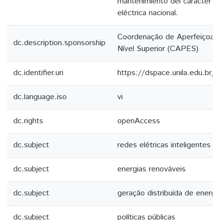
mantenimiento del carácter re
eléctrica nacional.
Coordenação de Aperfeiçoam
dc.description.sponsorship
Nível Superior (CAPES)
dc.identifier.uri
https://dspace.unila.edu.br
dc.language.iso
vi
dc.rights
openAccess
dc.subject
redes elétricas inteligentes
dc.subject
energias renováveis
dc.subject
geração distribuída de energia
dc.subject
políticas públicas