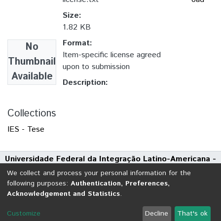
Size:
1.82 KB
Format:
No
Item-specific license agreed
Thumbnail
upon to submission
Available
Description:
Collections
IES - Tese
Universidade Federal da Integração Latino-Americana -
UNILA
We collect and process your personal information for the
Avenida Tarquínio Joslin dos Santos, 1000 - Polo Universitário
following purposes:
Authentication, Preferences,
Acknowledgement and Statistics
.
CEP: 85870-650 | Foz do Iguaçu - Paraná
DSpace software
copyright © 2002-2026
LYRASIS
Customize
Decline
That's ok