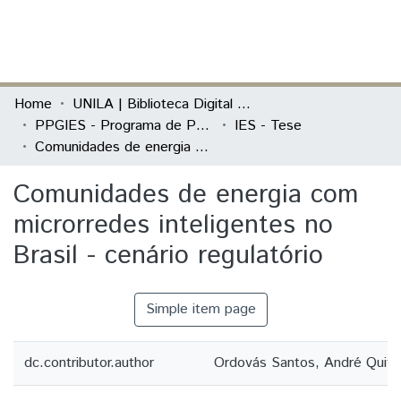
(current)
Log In
Communities & Collections
Home
UNILA | Biblioteca Digital de Dissertações e Teses
PPGIES - Programa de Pós-Graduação Interdisciplinar em Energia e Sustentabilidade
IES - Tese
All of DSpace
Comunidades de energia com microrredes inteligentes no Brasil - cenário regulatório
Statistics
Comunidades de energia com
microrredes inteligentes no
Brasil - cenário regulatório
Simple item page
dc.contributor.author
Ordovás Santos, André Quite