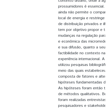
contexto urbano, onde a agr
prossumidores é essencial. E
ainda não permite o compart
local de energia e restringe 
de distribuição privados e ilh
tem por objetivo propor e tes
mudanças na regulação para a 
e econômica das microrredes 
e sua difusão, quanto a seu p
factibilidade no contexto nac
experiência internacional. A
utilizou pesquisas bibliográfi
meio das quais estabeleceu-
composta de fatores e alterna
hipóteses fundamentadas de c
As hipóteses foram então tes
de métodos qualitativos. Bus
foram realizadas entrevistas 
pesquisadores e stakeholder