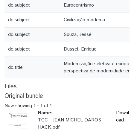
dc.subject
Eurocentrismo
dc.subject
Civilização moderna
dc.subject
Souza, Jessé
dc.subject
Dussel, Enrique
Modernização seletiva e eurocent
dc.title
perspectiva de modernidade em 
Files
Original bundle
Now showing
1 - 1 of 1
Name:
Downl
TCC - JEAN MICHEL DAROS
oad
HACK.pdf