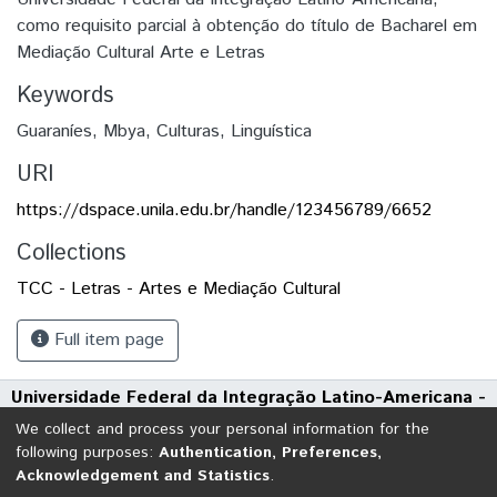
como requisito parcial à obtenção do título de Bacharel em
Mediação Cultural Arte e Letras
Keywords
Guaraníes
,
Mbya
,
Culturas
,
Linguística
URI
https://dspace.unila.edu.br/handle/123456789/6652
Collections
TCC - Letras - Artes e Mediação Cultural
Full item page
Universidade Federal da Integração Latino-Americana -
UNILA
We collect and process your personal information for the
Avenida Tarquínio Joslin dos Santos, 1000 - Polo Universitário
following purposes:
Authentication, Preferences,
Acknowledgement and Statistics
.
CEP: 85870-650 | Foz do Iguaçu - Paraná