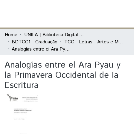
(current)
Log In
Communities & Collections
Home
UNILA | Biblioteca Digital de Trabalhos de Conclusão de Curso
BDTCC1 - Graduação
TCC - Letras - Artes e Mediação Cultural
All of DSpace
Analogías entre el Ara Pyau y la Primavera Occidental de la Escritura
Statistics
Analogías entre el Ara Pyau y
la Primavera Occidental de la
Escritura