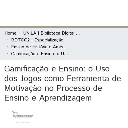
(current)
Log In
Communities & Collections
Home
UNILA | Biblioteca Digital de Trabalhos de Conclusão de Curso
BDTCC2 - Especialização
All of DSpace
Ensino de História e América Latina
Gamificação e Ensino: o Uso dos Jogos como Ferramenta de Motivação no Processo de Ensino e Aprendizagem
Statistics
Gamificação e Ensino: o Uso
dos Jogos como Ferramenta de
Motivação no Processo de
Ensino e Aprendizagem