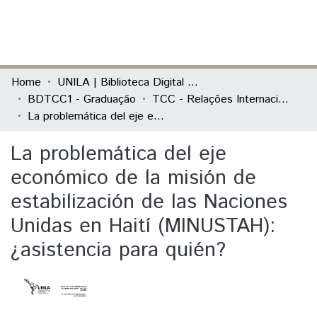
(current)
Log In
Communities & Collections
Home
UNILA | Biblioteca Digital de Trabalhos de Conclusão de Curso
BDTCC1 - Graduação
TCC - Relações Internacionais e Integração
All of DSpace
La problemática del eje económico de la misión de estabilización de las Naciones Unidas en Haití (MINUSTAH): ¿asistencia para quién?
Statistics
La problemática del eje
económico de la misión de
estabilización de las Naciones
Unidas en Haití (MINUSTAH):
¿asistencia para quién?