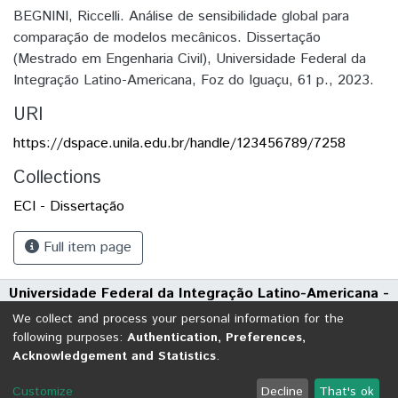
BEGNINI, Riccelli. Análise de sensibilidade global para
comparação de modelos mecânicos. Dissertação
(Mestrado em Engenharia Civil), Universidade Federal da
Integração Latino-Americana, Foz do Iguaçu, 61 p., 2023.
URI
https://dspace.unila.edu.br/handle/123456789/7258
Collections
ECI - Dissertação
Full item page
Universidade Federal da Integração Latino-Americana -
UNILA
We collect and process your personal information for the
Avenida Tarquínio Joslin dos Santos, 1000 - Polo Universitário
following purposes:
Authentication, Preferences,
Acknowledgement and Statistics
.
CEP: 85870-650 | Foz do Iguaçu - Paraná
DSpace software
copyright © 2002-2026
LYRASIS
Customize
Decline
That's ok