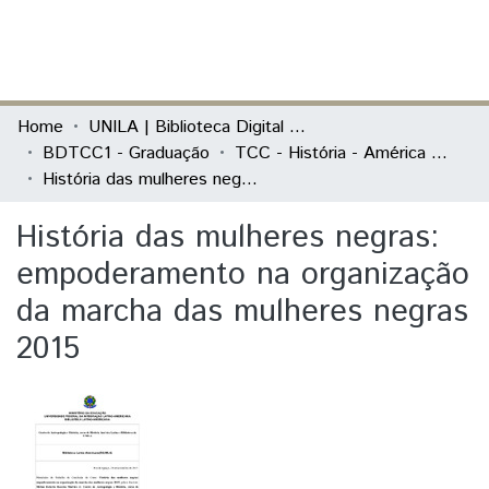
(current)
Log In
Communities & Collections
Home
UNILA | Biblioteca Digital de Trabalhos de Conclusão de Curso
BDTCC1 - Graduação
TCC - História - América Latina
All of DSpace
História das mulheres negras: empoderamento na organização da marcha das mulheres negras 2015
Statistics
História das mulheres negras:
empoderamento na organização
da marcha das mulheres negras
2015