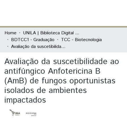
(current)
Log In
Communities & Collections
Home
UNILA | Biblioteca Digital de Trabalhos de Conclusão de Curso
BDTCC1 - Graduação
TCC - Biotecnologia
All of DSpace
Avaliação da suscetibilidade ao antifúngico Anfotericina B (AmB) de fungos oportunistas isolados de ambientes impactados
Statistics
Avaliação da suscetibilidade ao
antifúngico Anfotericina B
(AmB) de fungos oportunistas
isolados de ambientes
impactados