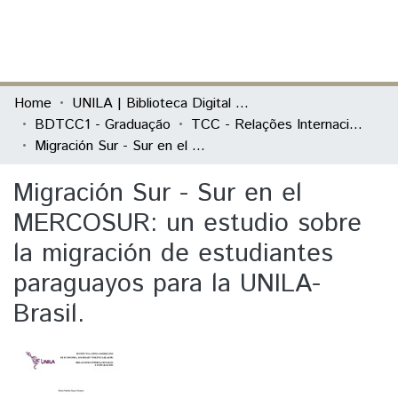
(current)
Log In
Communities & Collections
Home
UNILA | Biblioteca Digital de Trabalhos de Conclusão de Curso
BDTCC1 - Graduação
TCC - Relações Internacionais e Integração
All of DSpace
Migración Sur - Sur en el MERCOSUR: un estudio sobre la migración de estudiantes paraguayos para la UNILA- Brasil.
Statistics
Migración Sur - Sur en el
MERCOSUR: un estudio sobre
la migración de estudiantes
paraguayos para la UNILA-
Brasil.