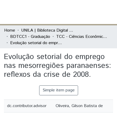
(current)
Log In
Communities & Collections
Home
UNILA | Biblioteca Digital de Trabalhos de Conclusão de Curso
BDTCC1 - Graduação
TCC - Ciências Econômicas - Economia, Integração e Desenvolvimento
All of DSpace
Evolução setorial do emprego nas mesorregiões paranaenses: reflexos da crise de 2008.
Statistics
Evolução setorial do emprego
nas mesorregiões paranaenses:
reflexos da crise de 2008.
Simple item page
dc.contributor.advisor
Oliveira, Gilson Batista de