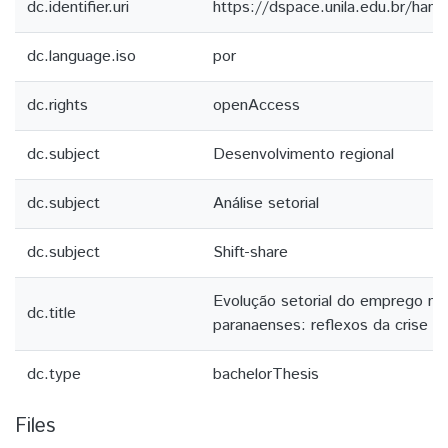
dc.identifier.uri
https://dspace.unila.edu.br/ha
dc.language.iso
por
dc.rights
openAccess
dc.subject
Desenvolvimento regional
dc.subject
Análise setorial
dc.subject
Shift-share
Evolução setorial do emprego na
dc.title
paranaenses: reflexos da crise d
dc.type
bachelorThesis
Files