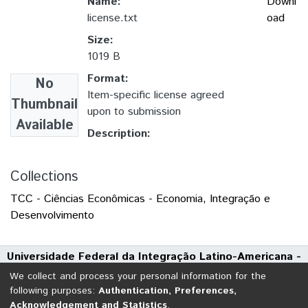
Name:
Downl
license.txt
oad
Size:
1019 B
Format:
No
Item-specific license agreed
Thumbnail
upon to submission
Available
Description:
Collections
TCC - Ciências Econômicas - Economia, Integração e
Desenvolvimento
Universidade Federal da Integração Latino-Americana -
UNILA
We collect and process your personal information for the
Avenida Tarquínio Joslin dos Santos, 1000 - Polo Universitário
following purposes:
Authentication, Preferences,
Acknowledgement and Statistics
.
CEP: 85870-650 | Foz do Iguaçu - Paraná