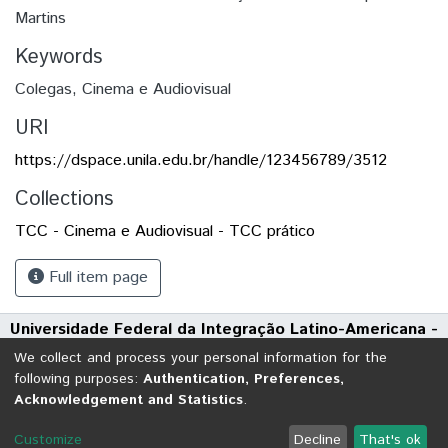
Martins
Keywords
Colegas
,
Cinema e Audiovisual
URI
https://dspace.unila.edu.br/handle/123456789/3512
Collections
TCC - Cinema e Audiovisual - TCC prático
Full item page
Universidade Federal da Integração Latino-Americana -
UNILA
We collect and process your personal information for the
Avenida Tarquínio Joslin dos Santos, 1000 - Polo Universitário
following purposes:
Authentication, Preferences,
Acknowledgement and Statistics
.
CEP: 85870-650 | Foz do Iguaçu - Paraná
DSpace software
copyright © 2002-2026
LYRASIS
Customize
Decline
That's ok