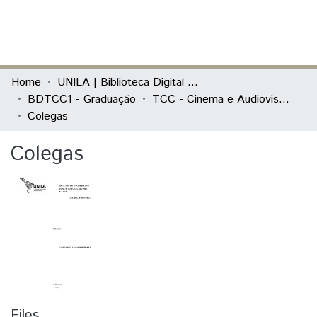
(current)
Log In
Communities & Collections
Home
UNILA | Biblioteca Digital de Trabalhos de Conclusão de Curso
BDTCC1 - Graduação
TCC - Cinema e Audiovisual - TCC prático
All of DSpace
Colegas
Statistics
Colegas
Files