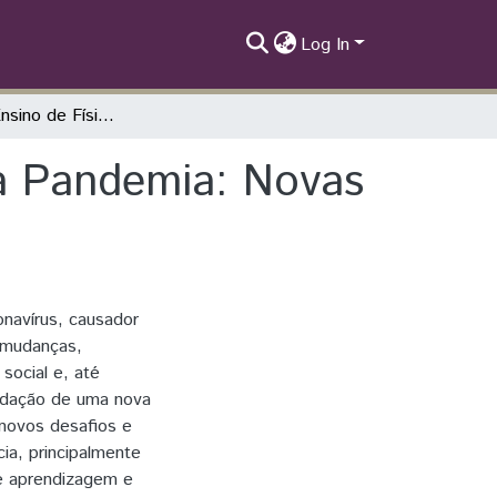
Log In
Desafio no Ensino de Física no Momento da Pandemia: Novas Formas de Ensinar e Aprender
a Pandemia: Novas
navírus, causador
 mudanças,
social e, até
idação de uma nova
novos desafios e
ia, principalmente
de aprendizagem e