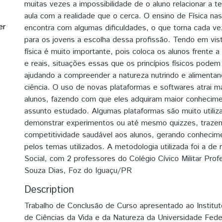
muitas vezes a impossibilidade de o aluno relacionar a 
aula com a realidade que o cerca. O ensino de Física na
er
encontra com algumas dificuldades, o que torna cada ve
para os jovens a escolha dessa profissão. Tendo em vis
física é muito importante, pois coloca os alunos frente 
e reais, situações essas que os princípios físicos podem
ajudando a compreender a natureza nutrindo e alimenta
ciência. O uso de novas plataformas e softwares atrai m
alunos, fazendo com que eles adquiram maior conhecim
assunto estudado. Algumas plataformas são muito utiliz
demonstrar experimentos ou até mesmo quizzes, trazen
competitividade saudável aos alunos, gerando conhecim
pelos temas utilizados. A metodologia utilizada foi a de
Social, com 2 professores do Colégio Cívico Militar Prof
Souza Dias, Foz do Iguaçu/PR
Description
Trabalho de Conclusão de Curso apresentado ao Institu
de Ciências da Vida e da Natureza da Universidade Fede