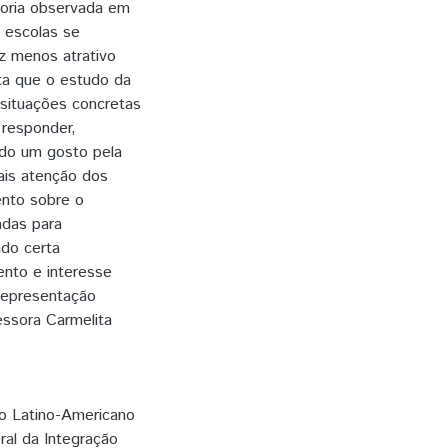
teoria observada em
s escolas se
z menos atrativo
ta que o estudo da
a situações concretas
 responder,
ndo um gosto pela
ais atenção dos
ento sobre o
adas para
do certa
ento e interesse
 representação
essora Carmelita
to Latino-Americano
ral da Integração