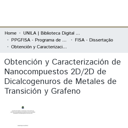
(current)
Log In
Communities & Collections
Home
UNILA | Biblioteca Digital de Dissertações e Teses
PPGFISA - Programa de Pós-Graduação em Física Aplicada
FISA - Dissertação
All of DSpace
Obtención y Caracterización de Nanocompuestos 2D/2D de Dicalcogenuros de Metales de Transición y Grafeno
Statistics
Obtención y Caracterización de
Nanocompuestos 2D/2D de
Dicalcogenuros de Metales de
Transición y Grafeno