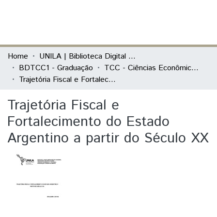
(current)
Log In
Communities & Collections
Home
UNILA | Biblioteca Digital de Trabalhos de Conclusão de Curso
BDTCC1 - Graduação
TCC - Ciências Econômicas - Economia, Integração e Desenvolvimento
All of DSpace
Trajetória Fiscal e Fortalecimento do Estado Argentino a partir do Século XX
Statistics
Trajetória Fiscal e
Fortalecimento do Estado
Argentino a partir do Século XX