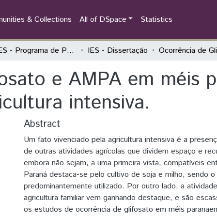
nities & Collections
All of DSpace
Statistics
PPGIES - Programa de Pós-Graduação Interdisciplinar em Energia e Sustentabilidade
IES - Dissertação
fosato e AMPA em méis p
cultura intensiva.
Abstract
Um fato vivenciado pela agricultura intensiva é a presen
de outras atividades agrícolas que dividem espaço e recu
embora não sejam, a uma primeira vista, compatíveis en
Paraná destaca-se pelo cultivo de soja e milho, sendo o 
predominantemente utilizado. Por outro lado, a atividade
agricultura familiar vem ganhando destaque, e são esca
os estudos de ocorrência de glifosato em méis paranaen