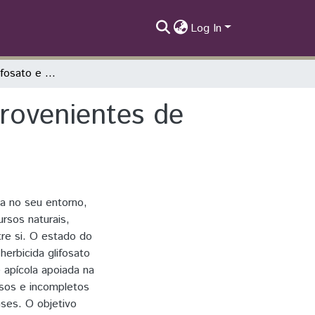
Log In
Ocorrência de Glifosato e AMPA em méis provenientes de uma região de agricultura intensiva.
rovenientes de
ça no seu entorno,
rsos naturais,
tre si. O estado do
herbicida glifosato
 apícola apoiada na
ssos e incompletos
ses. O objetivo