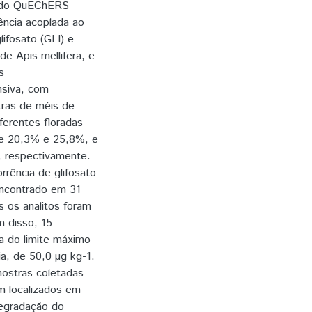
gando QuEChERS
iência acoplada ao
ifosato (GLI) e
e Apis mellifera, e
s
nsiva, com
tras de méis de
ferentes floradas
 de 20,3% e 25,8%, e
 respectivamente.
rência de glifosato
encontrado em 31
 os analitos foram
 disso, 15
a do limite máximo
ia, de 50,0 µg kg-1.
mostras coletadas
m localizados em
degradação do