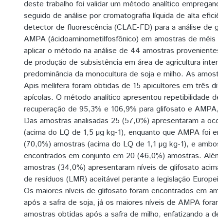
deste trabalho foi validar um método analítico empre
seguido de análise por cromatografia líquida de alta efic
detector de fluorescência (CLAE-FD) para a análise de gl
AMPA (ácidoaminometilfosfônico) em amostras de méis d
aplicar o método na análise de 44 amostras proveniente
de produção de subsistência em área de agricultura inte
predominância da monocultura de soja e milho. As amos
Apis mellifera foram obtidas de 15 apicultores em três di
apícolas. O método analítico apresentou repetibilidade
recuperação de 95,3% e 106,9% para glifosato e AMPA,
Das amostras analisadas 25 (57,0%) apresentaram a ocor
(acima do LQ de 1,5 µg kg-1), enquanto que AMPA foi 
(70,0%) amostras (acima do LQ de 1,1 µg kg-1), e ambos
encontrados em conjunto em 20 (46,0%) amostras. Além
amostras (34,0%) apresentaram níveis de glifosato acim
de resíduos (LMR) aceitável perante a legislação Europe
Os maiores níveis de glifosato foram encontrados em a
após a safra de soja, já os maiores níveis de AMPA fora
amostras obtidas após a safra de milho, enfatizando a 