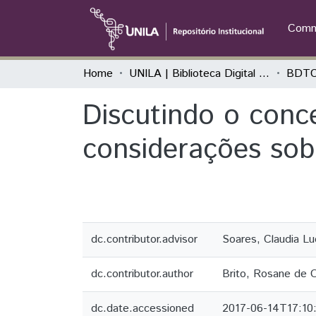
Commu
Home
UNILA | Biblioteca Digital de Trabalhos de Conclusão de Curso
BDTC
Discutindo o conc
considerações sobr
dc.contributor.advisor
Soares, Claudia Lu
dc.contributor.author
Brito, Rosane de O
dc.date.accessioned
2017-06-14T17:10