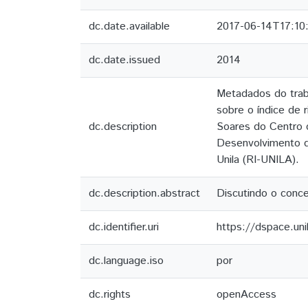
dc.date.available
2017-06-14T17:10
dc.date.issued
2014
Metadados do trab
sobre o índice de r
dc.description
Soares do Centro 
Desenvolvimento da
Unila (RI-UNILA).
dc.description.abstract
Discutindo o conce
dc.identifier.uri
https://dspace.un
dc.language.iso
por
dc.rights
openAccess