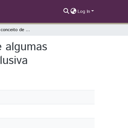
Log In
Discutindo o conceito de riqueza através de algumas considerações sobre o índice de riqueza inclusiva
e algumas
lusiva