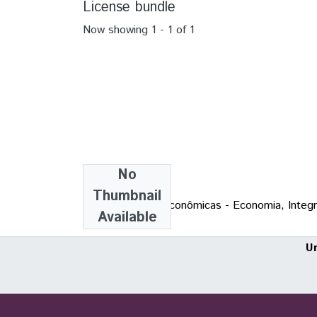
License bundle
Now showing
1 - 1 of 1
No
Collections
Thumbnail
TCC - Ciências Econômicas - Economia, Integ
Available
U