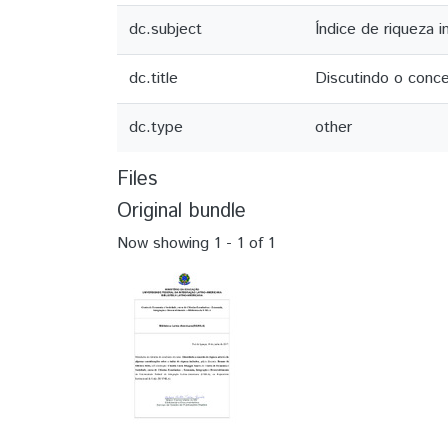
dc.subject
Índice de riqueza i
dc.title
Discutindo o conce
dc.type
other
Files
Original bundle
Now showing
1 - 1 of 1