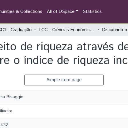
nities & Collections
All of DSpace
Statistics
C1 - Graduação
TCC - Ciências Econômicas - Economia, Integração e Desenvolvimento
eito de riqueza através d
e o índice de riqueza inc
Simple item page
cia Bisaggio
liveira
:43Z