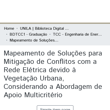
(current)
Log In
Communities & Collections
Home
UNILA | Biblioteca Digital de Trabalhos de Conclusão de Curso
BDTCC1 - Graduação
TCC - Engenharia de Energia
All of DSpace
Mapeamento de Soluções para Mitigação de Conflitos com a Rede Elétrica devido à Vegetação Urbana, Considerando a Abordagem de Apoio Multicritério
Statistics
Mapeamento de Soluções para
Mitigação de Conflitos com a
Rede Elétrica devido à
Vegetação Urbana,
Considerando a Abordagem de
Apoio Multicritério
Simple item page