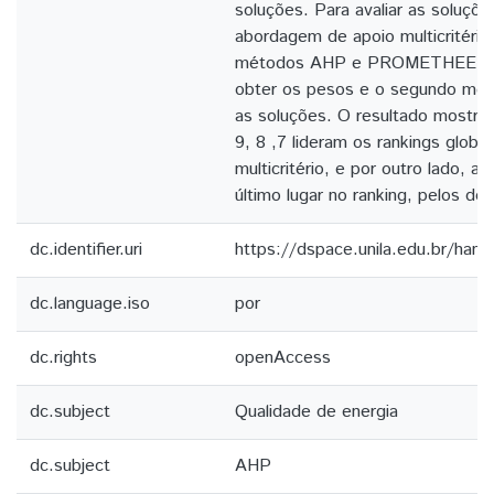
soluções. Para avaliar as soluções
abordagem de apoio multicritério
métodos AHP e PROMETHEE II, o
obter os pesos e o segundo mét
as soluções. O resultado mostro
9, 8 ,7 lideram os rankings globa
multicritério, e por outro lado, a
último lugar no ranking, pelos do
dc.identifier.uri
https://dspace.unila.edu.br/ha
dc.language.iso
por
dc.rights
openAccess
dc.subject
Qualidade de energia
dc.subject
AHP