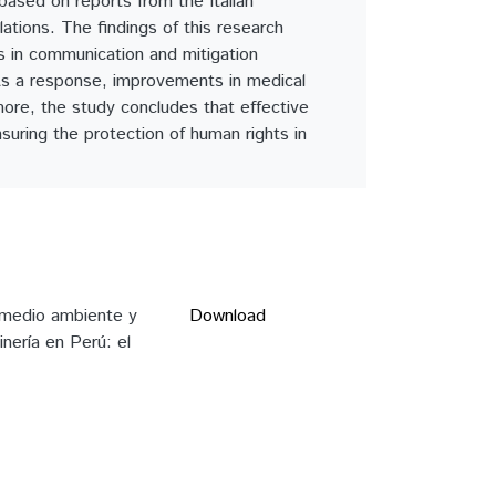
 based on reports from the Italian
lations. The findings of this research
es in communication and mitigation
s a response, improvements in medical
more, the study concludes that effective
uring the protection of human rights in
l medio ambiente y
Download
nería en Perú: el