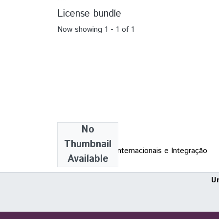
License bundle
Now showing
1 - 1 of 1
No
Collections
Thumbnail
TCC - Relações Internacionais e Integração
Available
U