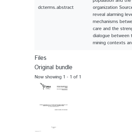
population and the 
dcterms.abstract
organization Source
reveal alarming lev
mechanisms betwee
care and the stren
dialogue between t
mining contexts and
Files
Original bundle
Now showing
1 - 1 of 1