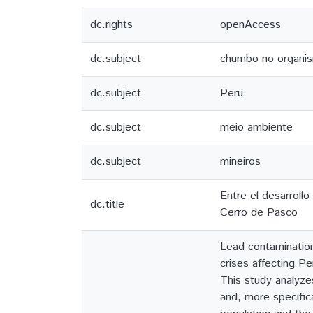
dc.rights
openAccess
dc.subject
chumbo no organi
dc.subject
Peru
dc.subject
meio ambiente
dc.subject
mineiros
Entre el desarroll
dc.title
Cerro de Pasco
Lead contamination
crises affecting Pe
This study analyzes
and, more specifica