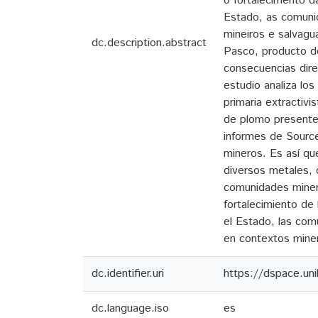
o fortalecimento d
Estado, as comuni
mineiros e salvagu
dc.description.abstract
Pasco, producto de
consecuencias dire
estudio analiza los
primaria extractivi
de plomo presentes 
informes de Source 
mineros. Es así qu
diversos metales, 
comunidades minera
fortalecimiento de 
el Estado, las com
en contextos miner
dc.identifier.uri
https://dspace.un
dc.language.iso
es