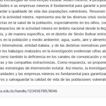
as estratégias de intervenção estatal. Assim mesmo, a pesquisa
dades e as empresas mineras é fundamental para garantir a pr
ardar a qualidade de vida das populações vulneráveis. Resume
 la actividad minera, representa una de las diversas crisis soc
ctas en la salud de la población, especialmente en los niños, 
 impactos de la actividad minera en ámbito nacional desde la lle
sta, y de manera específica, en el distrito de Simón Bolívar ent
en la población y medio ambiente: agua, suelo, aire y alimentos.
International, entidad italiana, y de las distintas normativas p
e los hallazgos realizados en la investigación evidencian cifras
como también la deficiencia en los canales de comunicación y mi
s y las compañías extractivistas. Como respuesta, se propone 
las estrategias de intervención estatal. Así mismo, la investiga
unidades y las empresas mineras es fundamental para garantiza
os y salvaguardar la calidad de vida de las poblaciones vulnerab
ila.edu.br/handle/123456789/9046