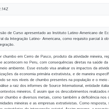
2:14Z
usão de Curso apresentado ao Instituto Latino-Americano de Ec
al da Integração Latino- Americana, como requisito parcial à o
tegração.
r chumbo em Cerro de Pasco, produto da atividade mineira, rep
ue acontecem no Peru, com consequências diretas na saúde da 
io ambiente. Esse estudo visa analisar os impactos da ativida
izações da economia primária extrativista, e de maneira específ
do se nos níveis de chumbo presentes na população e o meio a
lise a raiz dos informes de Source International, entidade itali
contextos mineiros. É assim que os descobrimentos realizados 
or chumbo e diversos metais, como também a deficiência nos c
nidades mineiras e as empresas extrativistas. Como resposta,