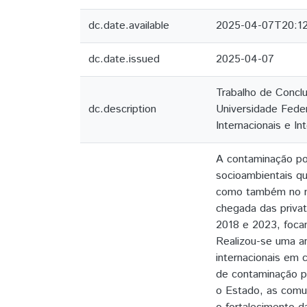
dc.date.available
2025-04-07T20:1
dc.date.issued
2025-04-07
Trabalho de Concl
dc.description
Universidade Feder
Internacionais e In
A contaminação po
socioambientais q
como também no me
chegada das privat
2018 e 2023, focan
Realizou-se uma aná
internacionais em 
de contaminação p
o Estado, as comu