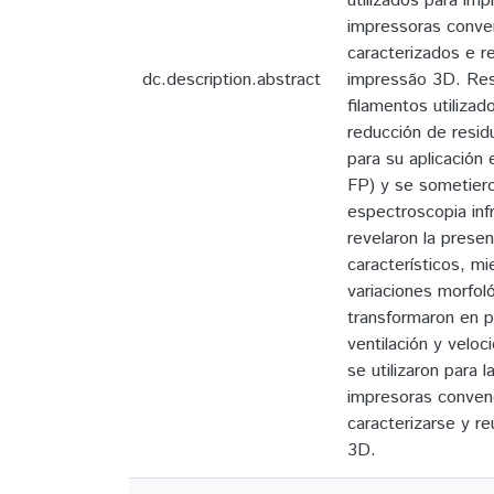
utilizados para i
impressoras conve
caracterizados e r
dc.description.abstract
impressão 3D. Resu
filamentos utiliza
reducción de residu
para su aplicación
FP) y se sometieron
espectroscopia inf
revelaron la prese
característicos, m
variaciones morfoló
transformaron en p
ventilación y velo
se utilizaron para
impresoras convenc
caracterizarse y re
3D.