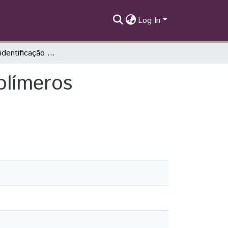
Log In
Técnicas de identificação e separação de polímeros reciclados para aplicação na impressão 3D
olímeros