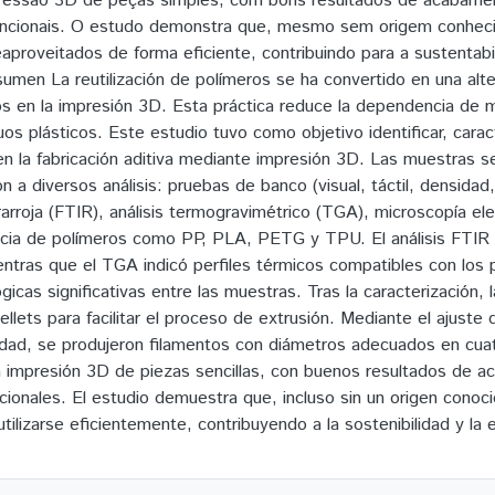
mpressão 3D de peças simples, com bons resultados de acabamen
ncionais. O estudo demonstra que, mesmo sem origem conhecid
eaproveitados de forma eficiente, contribuindo para a sustentabi
men La reutilización de polímeros se ha convertido en una alter
dos en la impresión 3D. Esta práctica reduce la dependencia de m
os plásticos. Este estudio tuvo como objetivo identificar, caract
 en la fabricación aditiva mediante impresión 3D. Las muestras 
 a diversos análisis: pruebas de banco (visual, táctil, densidad, 
rarroja (FTIR), análisis termogravimétrico (TGA), microscopía el
ncia de polímeros como PP, PLA, PETG y TPU. El análisis FTIR i
ientras que el TGA indicó perfiles térmicos compatibles con los
gicas significativas entre las muestras. Tras la caracterización,
ellets para facilitar el proceso de extrusión. Mediante el ajust
cidad, se produjeron filamentos con diámetros adecuados en cua
 la impresión 3D de piezas sencillas, con buenos resultados de a
ionales. El estudio demuestra que, incluso sin un origen conoci
utilizarse eficientemente, contribuyendo a la sostenibilidad y la