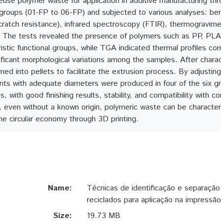
reuse polymer waste for application in additive manufacturing t
groups (01-FP to 06-FP) and subjected to various analyses: bench
scratch resistance), infrared spectroscopy (FTIR), thermogravime
 The tests revealed the presence of polymers such as PP, PL
ristic functional groups, while TGA indicated thermal profiles c
ficant morphological variations among the samples. After chara
med into pellets to facilitate the extrusion process. By adjusti
nts with adequate diameters were produced in four of the six 
ts, with good finishing results, stability, and compatibility with 
 even without a known origin, polymeric waste can be characteriz
the circular economy through 3D printing.
Name:
Técnicas de identificação e separação
reciclados para aplicação na impressã
Size:
19.73 MB