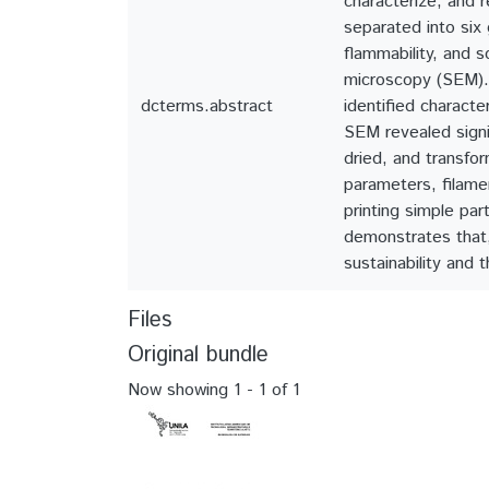
characterize, and 
separated into six 
flammability, and 
microscopy (SEM).
dcterms.abstract
identified characte
SEM revealed signi
dried, and transfor
parameters, filame
printing simple par
demonstrates that,
sustainability and 
Files
Original bundle
Now showing
1 - 1 of 1