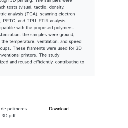
hrough 3D printing. The samples were
 tests (visual, tactile, density,
tric analysis (TGA), scanning electron
A, PETG, and TPU. FTIR analysis
ompatible with the proposed polymers.
cterization, the samples were ground,
ng the temperature, ventilation, and speed
groups. These filaments were used for 3D
conventional printers. The study
ed and reused efficiently, contributing to
 de polímeros
Download
o 3D.pdf