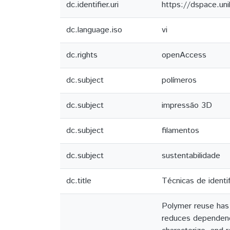
dc.identifier.uri
https://dspace.un
dc.language.iso
vi
dc.rights
openAccess
dc.subject
polímeros
dc.subject
impressão 3D
dc.subject
filamentos
dc.subject
sustentabilidade
dc.title
Técnicas de identi
Polymer reuse has 
reduces dependence