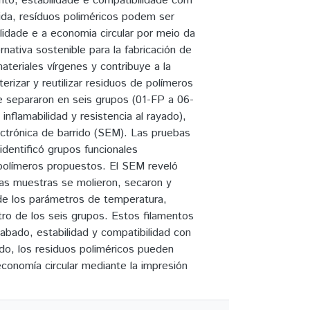
to, estabilidade e compatibilidade com
a, resíduos poliméricos podem ser
lidade e a economia circular por meio da
nativa sostenible para la fabricación de
ateriales vírgenes y contribuye a la
erizar y reutilizar residuos de polímeros
se separaron en seis grupos (01-FP a 06-
inflamabilidad y resistencia al rayado),
ectrónica de barrido (SEM). Las pruebas
dentificó grupos funcionales
 polímeros propuestos. El SEM reveló
 las muestras se molieron, secaron y
e de los parámetros de temperatura,
tro de los seis grupos. Estos filamentos
cabado, estabilidad y compatibilidad con
do, los residuos poliméricos pueden
 economía circular mediante la impresión