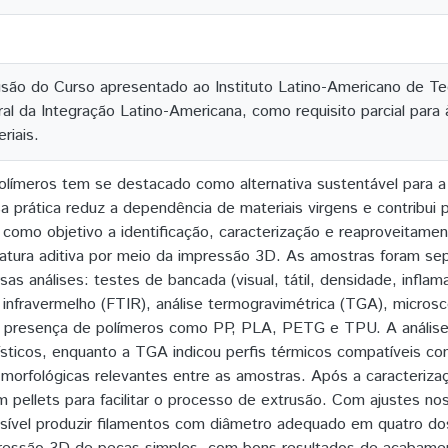
são do Curso apresentado ao Instituto Latino-Americano de Tecno
al da Integração Latino-Americana, como requisito parcial para
riais.
polímeros tem se destacado como alternativa sustentável para a 
 prática reduz a dependência de materiais virgens e contribui p
 como objetivo a identificação, caracterização e reaproveitamen
fatura aditiva por meio da impressão 3D. As amostras foram se
as análises: testes de bancada (visual, tátil, densidade, inflama
infravermelho (FTIR), análise termogravimétrica (TGA), microsc
a presença de polímeros como PP, PLA, PETG e TPU. A análise F
rísticos, enquanto a TGA indicou perfis térmicos compatíveis 
morfológicas relevantes entre as amostras. Após a caracterizaç
 pellets para facilitar o processo de extrusão. Com ajustes no
ssível produzir filamentos com diâmetro adequado em quatro do