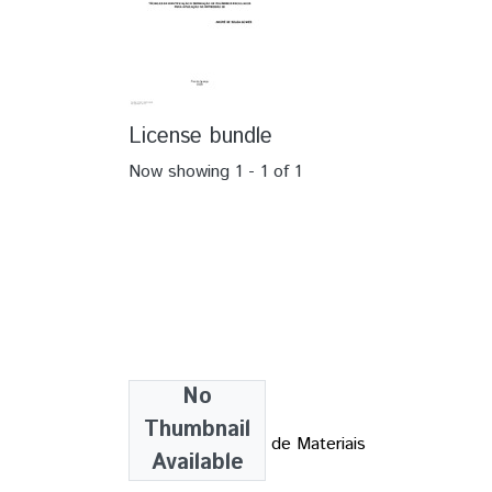
License bundle
Now showing
1 - 1 of 1
No
Collections
Thumbnail
TCC - Engenharia de Materiais
Available