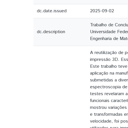
dc.date.issued
2025-09-02
Trabalho de Conclu
dc.description
Universidade Feder
Engenharia de Mate
A reutilização de 
impressão 3D. Essa
Este trabalho teve
aplicação na manu
submetidas a divers
espectroscopia de 
testes revelaram 
funcionais caracte
mostrou variações 
e transformadas em
velocidade, foi po