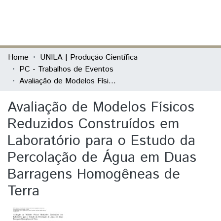
(current)
Log In
Communities & Collections
Home
UNILA | Produção Científica
PC - Trabalhos de Eventos
All of DSpace
Avaliação de Modelos Físicos Reduzidos Construídos em Laboratório para o Estudo da Percolação de Água em Duas Barragens Homogêneas de Terra
Statistics
Avaliação de Modelos Físicos
Reduzidos Construídos em
Laboratório para o Estudo da
Percolação de Água em Duas
Barragens Homogêneas de
Terra