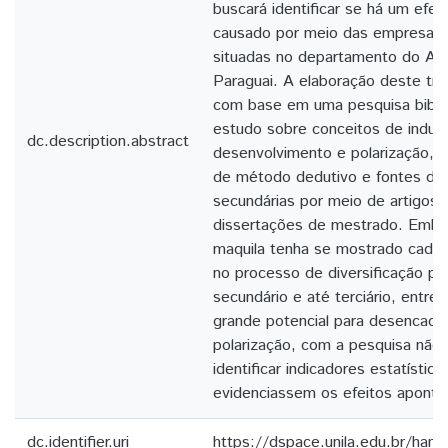
buscará identificar se há um efeit
causado por meio das empresas 
situadas no departamento do Alt
Paraguai. A elaboração deste trab
com base em uma pesquisa biblio
estudo sobre conceitos de industr
dc.description.abstract
desenvolvimento e polarização, 
de método dedutivo e fontes de
secundárias por meio de artigos c
dissertações de mestrado. Embor
maquila tenha se mostrado cada 
no processo de diversificação pa
secundário e até terciário, entr
grande potencial para desencade
polarização, com a pesquisa não f
identificar indicadores estatístic
evidenciassem os efeitos apontad
dc.identifier.uri
https://dspace.unila.edu.br/ha