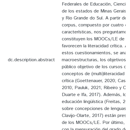
Federales de Educación, Ciencia 
de los estados de Minas Gerais,
y Rio Grande do Sul. A partir de l
corpus, compuesto por cuatro cu
características, nos preguntamo
constituyen los MOOCs/LE de los
favorecen la literacidad crítica. A
estos cuestionamientos, se anali
dc.description.abstract
macroestructuras, los objetivos, 
público objetivo de los cursos co
conceptos de (multi)literacidad (di
crítica (Goettenauer, 2020; Cassa
2010; Pauluk, 2021; Ribeiro y Cos
Duarte e Ifa, 2017). Además, lo
educación lingüística (Freitas, 20
sobre concepciones de lenguas d
Clavijo-Olarte, 2017) están presen
de los MOOCs/LE. Por último, el
con la mensuración del grado de 