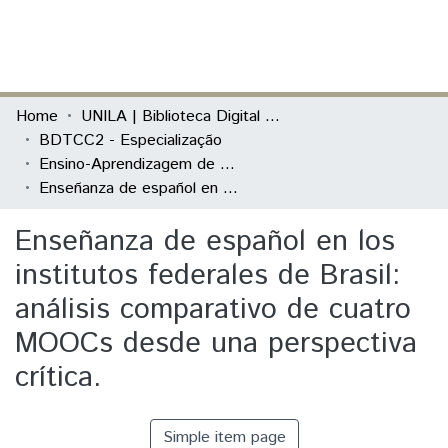
(current)
Log In
Communities & Collections
Home
UNILA | Biblioteca Digital de Trabalhos de Conclusão de Curso
BDTCC2 - Especialização
All of DSpace
Ensino-Aprendizagem de Línguas Adicionais
Enseñanza de español en los institutos federales de Brasil: análisis comparativo de cuatro MOOCs desde una perspectiva crítica.
Statistics
Enseñanza de español en los
institutos federales de Brasil:
análisis comparativo de cuatro
MOOCs desde una perspectiva
crítica.
Simple item page