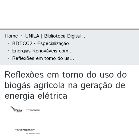
(current)
Log In
Communities & Collections
Home
UNILA | Biblioteca Digital de Trabalhos de Conclusão de Curso
BDTCC2 - Especialização
All of DSpace
Energias Renováveis com Ênfase em Biogás
Reflexões em torno do uso do biogás agrícola na geração de energia elétrica
Statistics
Reflexões em torno do uso do
biogás agrícola na geração de
energia elétrica