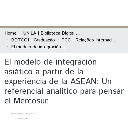
(current)
Log In
Communities & Collections
Home
UNILA | Biblioteca Digital de Trabalhos de Conclusão de Curso
BDTCC1 - Graduação
TCC - Relações Internacionais e Integração
All of DSpace
El modelo de integración asiático a partir de la experiencia de la ASEAN: Un referencial analítico para pensar el Mercosur.
Statistics
El modelo de integración
asiático a partir de la
experiencia de la ASEAN: Un
referencial analítico para pensar
el Mercosur.