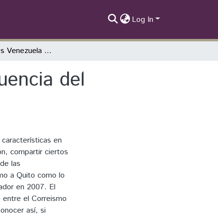
Log In
Las relaciones Venezuela - Ecuador y la influencia del chavismo durante el período Correa.
uencia del
características en
, compartir ciertos
de las
imo a Quito como lo
uador en 2007. El
s entre el Correismo
onocer así, si