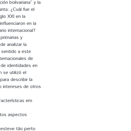
ción bolivariana” y la
unta: ¿Cuál fue el
glo XXI en la
nfluenciaron en la
rio internacional?
 primarias y
de analizar la
 sentido a este
nternacionales de
 de identidades en
se utilizó el
ara describir la
o intereses de otros
acterísticas em
rtos aspectos
 esteve tão perto