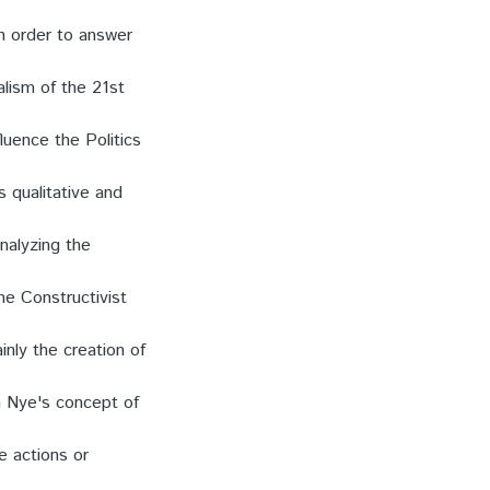
in order to answer
alism of the 21st
luence the Politics
s qualitative and
nalyzing the
he Constructivist
nly the creation of
 Nye's concept of
e actions or