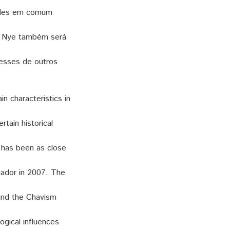
dades em comum
h Nye também será
resses de outros
n characteristics in
tain historical
 has been as close
cuador in 2007. The
 and the Chavism
logical influences