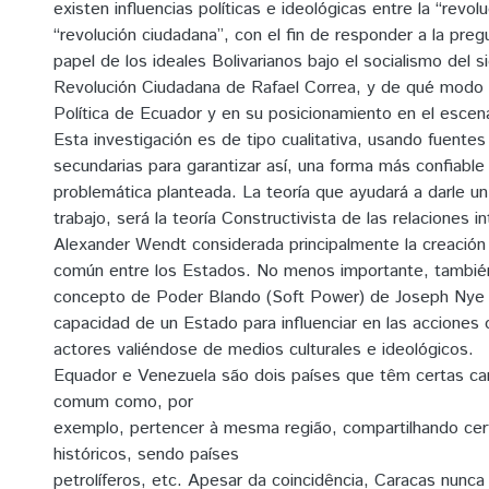
existen influencias políticas e ideológicas entre la “revolu
“revolución ciudadana”, con el fin de responder a la preg
papel de los ideales Bolivarianos bajo el socialismo del si
Revolución Ciudadana de Rafael Correa, y de qué modo i
Política de Ecuador y en su posicionamiento en el escena
Esta investigación es de tipo cualitativa, usando fuentes
secundarias para garantizar así, una forma más confiable 
problemática planteada. La teoría que ayudará a darle un
trabajo, será la teoría Constructivista de las relaciones i
Alexander Wendt considerada principalmente la creación
común entre los Estados. No menos importante, también 
concepto de Poder Blando (Soft Power) de Joseph Nye p
capacidad de un Estado para influenciar en las acciones 
actores valiéndose de medios culturales e ideológicos.
Equador e Venezuela são dois países que têm certas car
comum como, por
exemplo, pertencer à mesma região, compartilhando ce
históricos, sendo países
petrolíferos, etc. Apesar da coincidência, Caracas nunca