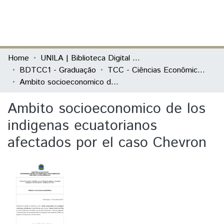
(current)
Log In
Communities & Collections
Home
UNILA | Biblioteca Digital de Trabalhos de Conclusão de Curso
BDTCC1 - Graduação
TCC - Ciências Econômicas - Economia, Integração e Desenvolvimento
All of DSpace
Ambito socioeconomico de los indigenas ecuatorianos afectados por el caso Chevron
Statistics
Ambito socioeconomico de los
indigenas ecuatorianos
afectados por el caso Chevron