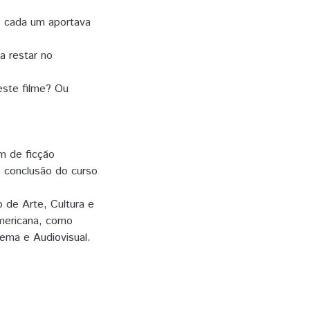
, cada um aportava
ia restar no
 este filme? Ou
em de ficção
e conclusão do curso
 de Arte, Cultura e
Americana, como
nema e Audiovisual.