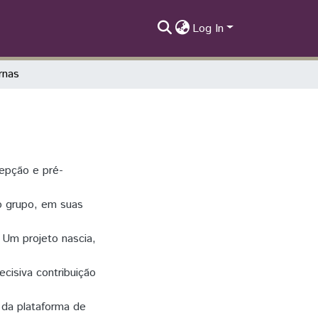
Log In
rnas
epção e pré-
o grupo, em suas
 Um projeto nascia,
cisiva contribuição
 da plataforma de