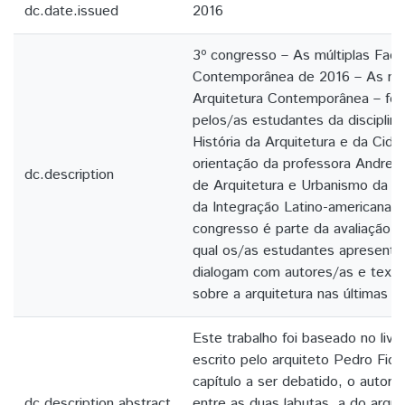
dc.date.issued
2016
3º congresso – As múltiplas Face
Contemporânea de 2016 – As múl
Arquitetura Contemporânea – fo
pelos/as estudantes da disciplina
História da Arquitetura e da Cida
orientação da professora Andrei
dc.description
de Arquitetura e Urbanismo da U
da Integração Latino-americana 
congresso é parte da avaliação fin
qual os/as estudantes apresenta
dialogam com autores/as e texto
sobre a arquitetura nas últimas 
Este trabalho foi baseado no livr
escrito pelo arquiteto Pedro Fior
capítulo a ser debatido, o autor 
dc.description.abstract
entre as duas labutas, a do arqu