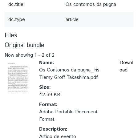
dc.title
Os contornos da pugna
dc.type
article
Files
Original bundle
Now showing
1 - 2 of 2
Name:
Downl
Os Contornos da pugna_Iris
oad
Tiemy Groff Takashima.pdf
Size:
42.39 KB
Format:
Adobe Portable Document
Format
Description:
Artigo de evento