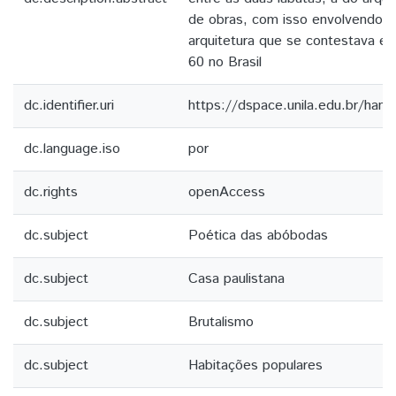
de obras, com isso envolvendo a
arquitetura que se contestava 
60 no Brasil
dc.identifier.uri
https://dspace.unila.edu.br/ha
dc.language.iso
por
dc.rights
openAccess
dc.subject
Poética das abóbodas
dc.subject
Casa paulistana
dc.subject
Brutalismo
dc.subject
Habitações populares