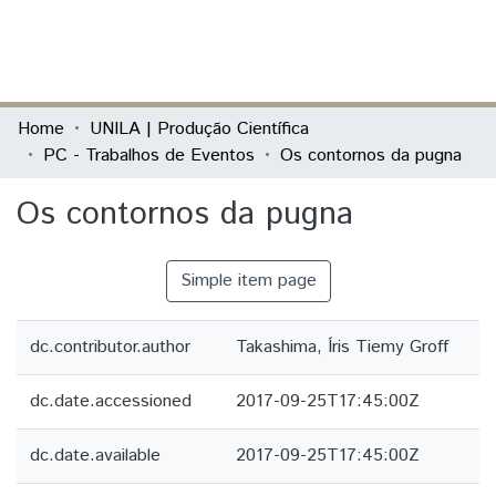
(current)
Log In
Communities & Collections
Home
UNILA | Produção Científica
PC - Trabalhos de Eventos
Os contornos da pugna
All of DSpace
Os contornos da pugna
Statistics
Simple item page
dc.contributor.author
Takashima, Íris Tiemy Groff
dc.date.accessioned
2017-09-25T17:45:00Z
dc.date.available
2017-09-25T17:45:00Z