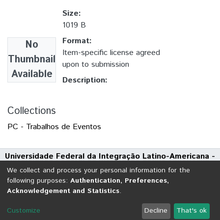
Size:
1019 B
Format:
No
Item-specific license agreed
Thumbnail
upon to submission
Available
Description:
Collections
PC - Trabalhos de Eventos
Universidade Federal da Integração Latino-Americana -
UNILA
We collect and process your personal information for the
Avenida Tarquínio Joslin dos Santos, 1000 - Polo Universitário
following purposes:
Authentication, Preferences,
Acknowledgement and Statistics
.
CEP: 85870-650 | Foz do Iguaçu - Paraná
DSpace software
copyright © 2002-2026
LYRASIS
Customize
Decline
That's ok
Cookie settings
Send Feedback