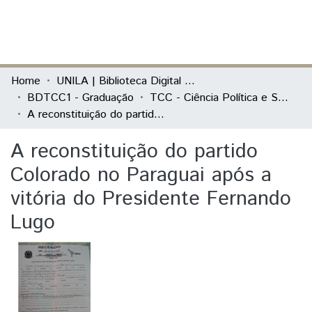
(current)
Log In
Communities & Collections
Home
UNILA | Biblioteca Digital de Trabalhos de Conclusão de Curso
BDTCC1 - Graduação
TCC - Ciência Política e Sociologia - Sociedade, Estado e Política na América Latina
All of DSpace
A reconstituição do partido Colorado no Paraguai após a vitória do Presidente Fernando Lugo
Statistics
A reconstituição do partido
Colorado no Paraguai após a
vitória do Presidente Fernando
Lugo