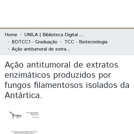
(current)
Log In
Communities & Collections
Home
UNILA | Biblioteca Digital de Trabalhos de Conclusão de Curso
BDTCC1 - Graduação
TCC - Biotecnologia
All of DSpace
Ação antitumoral de extratos enzimáticos produzidos por fungos filamentosos isolados da Antártica.
Statistics
Ação antitumoral de extratos
enzimáticos produzidos por
fungos filamentosos isolados da
Antártica.