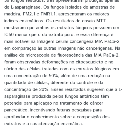
39 fungos testados, três apresentaram produção apenas
de L-asparaginase. Os fungos isolados de amostras de
madeira, FM2.1 e FMR1.1, apresentaram os maiores
índices enzimáticos. Os resultados do ensaio MTT
mostraram que ambos os extratos fúngicos possuem um
IC50 menor que o do extrato puro, e essa diferença é
mais notável na linhagem celular cancerígena MIA PaCa-2
em comparação às outras linhagens não cancerígenas. Na
análise de microscopia de fluorescência das MIA PaCa-2,
foram observadas deformações no citoesqueleto e no
núcleo das células tratadas com os extratos fúngicos em
uma concentração de 50%, além de uma redução na
quantidade de células, diferente do controle e da
concentração de 20%. Esses resultados sugerem que a L-
asparaginase produzida pelos fungos antárticos têm
potencial para aplicação no tratamento de câncer
pancreático, incentivando futuras pesquisas para
aprofundar o conhecimento sobre a composição dos
extratos e a caracterização enzimática.