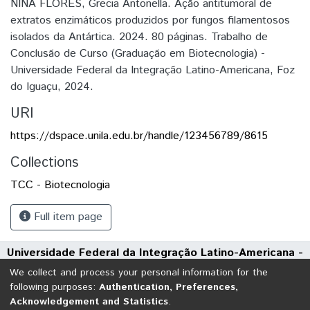
NINA FLORES, Grecia Antonella. Ação antitumoral de
extratos enzimáticos produzidos por fungos filamentosos
isolados da Antártica. 2024. 80 páginas. Trabalho de
Conclusão de Curso (Graduação em Biotecnologia) -
Universidade Federal da Integração Latino-Americana, Foz
do Iguaçu, 2024.
URI
https://dspace.unila.edu.br/handle/123456789/8615
Collections
TCC - Biotecnologia
Full item page
Universidade Federal da Integração Latino-Americana -
UNILA
We collect and process your personal information for the
Avenida Tarquínio Joslin dos Santos, 1000 - Polo Universitário
following purposes:
Authentication, Preferences,
Acknowledgement and Statistics
.
CEP: 85870-650 | Foz do Iguaçu - Paraná