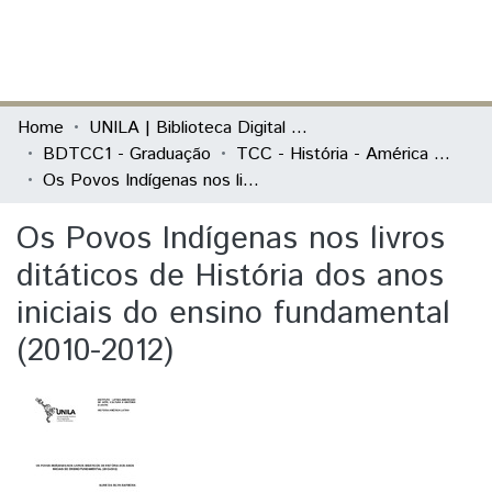
(current)
Log In
Communities & Collections
Home
UNILA | Biblioteca Digital de Trabalhos de Conclusão de Curso
BDTCC1 - Graduação
TCC - História - América Latina
All of DSpace
Os Povos Indígenas nos livros ditáticos de História dos anos iniciais do ensino fundamental (2010-2012)
Statistics
Os Povos Indígenas nos livros
ditáticos de História dos anos
iniciais do ensino fundamental
(2010-2012)