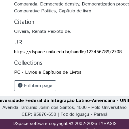
Comparada
,
Democratic density
,
Democratization proce
Comparative Politics
,
Capítulo de livro
Citation
Oliveira, Renata Peixoto de.
URI
https://dspace.unila.edu.br/handle/123456789/2708
Collections
PC - Livros e Capítulos de Livros
Full item page
niversidade Federal da Integração Latino-Americana - UNI
Avenida Tarquínio Joslin dos Santos, 1000 - Polo Universitário
CEP: 85870-650 | Foz do Iguaçu - Paraná
DSpace software
copyright © 2002-2026
LYRASIS