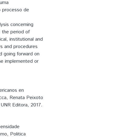
 uma
o processo de
alysis concerning
g the period of
al, institutional and
rs and procedures
nd going forward on
the implemented or
ericanos en
cca, Renata Peixoto
, UNR Editora, 2017.
ensidade
ismo
,
Politica