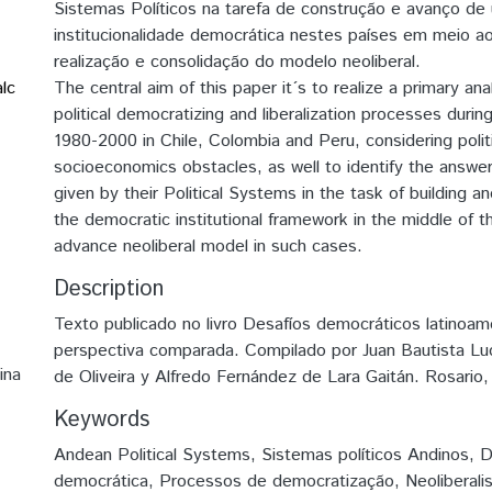
Sistemas Políticos na tarefa de construção e avanço de
institucionalidade democrática nestes países em meio a
realização e consolidação do modelo neoliberal.
lc
The central aim of this paper it´s to realize a primary an
political democratizing and liberalization processes durin
1980-2000 in Chile, Colombia and Peru, considering politic
socioeconomics obstacles, as well to identify the answe
given by their Political Systems in the task of building a
the democratic institutional framework in the middle of 
advance neoliberal model in such cases.
Description
Texto publicado no livro Desafíos democráticos latinoam
perspectiva comparada. Compilado por Juan Bautista Lu
ina
de Oliveira y Alfredo Fernández de Lara Gaitán. Rosario
Keywords
Andean Political Systems
,
Sistemas políticos Andinos
,
D
democrática
,
Processos de democratização
,
Neoliberal