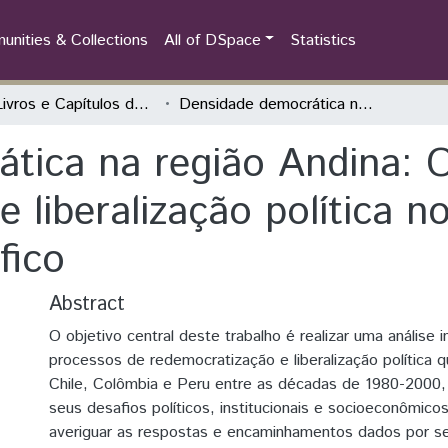
nities & Collections
All of DSpace
Statistics
PC - Livros e Capítulos de Livros
Densidade democrática na região Andina: Os processos de redemocratização e liberalização política nos países andinos da Aliança do Pacífico
tica na região Andina: 
 liberalização política n
fico
Abstract
O objetivo central deste trabalho é realizar uma análise i
processos de redemocratização e liberalização política 
Chile, Colômbia e Peru entre as décadas de 1980-2000,
seus desafios políticos, institucionais e socioeconômic
averiguar as respostas e encaminhamentos dados por s