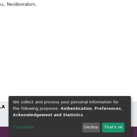
ss
,
Neoliberalism
,
We collect and process your personal information for
LA
the following purposes:
Authentication, Preferences,
Acknowledgement and Statistics
.
Customize
Decline
That's ok