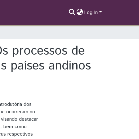
Log In
Os processos de
os países andinos
ntrodutória dos
que ocorreram no
 visando destacar
os, bem como
eus respectivos