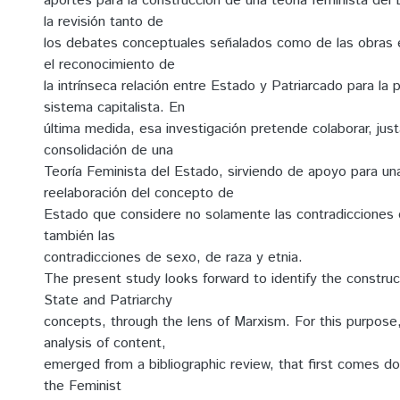
aportes para la construcción de una teoría feminista del 
la revisión tanto de
los debates conceptuales señalados como de las obras el
el reconocimiento de
la intrínseca relación entre Estado y Patriarcado para la 
sistema capitalista. En
última medida, esa investigación pretende colaborar, jus
consolidación de una
Teoría Feminista del Estado, sirviendo de apoyo para una
reelaboración del concepto de
Estado que considere no solamente las contradicciones 
también las
contradicciones de sexo, de raza y etnia.
The present study looks forward to identify the constru
State and Patriarchy
concepts, through the lens of Marxism. For this purpose,
analysis of content,
emerged from a bibliographic review, that first comes d
the Feminist