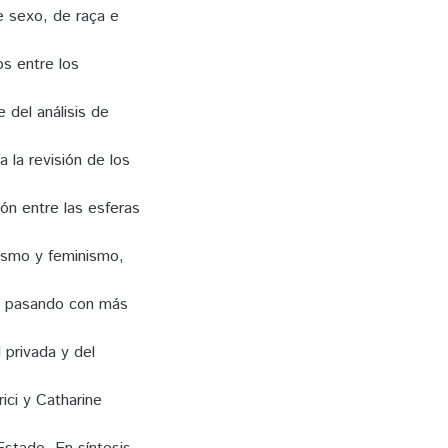
 sexo, de raça e
os entre los
e del análisis de
a la revisión de los
ión entre las esferas
xismo y feminismo,
o, pasando con más
d privada y del
rici y Catharine