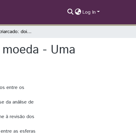
Log In
Estado e Patriarcado: dois lados da mesma moeda - Uma revisão bibliográfica pela ótica marxista
a moeda - Uma
dos entre os
-se da análise de
me à revisão dos
 entre as esferas