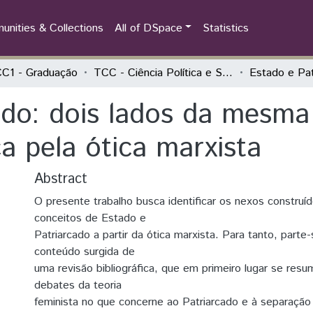
nities & Collections
All of DSpace
Statistics
C1 - Graduação
TCC - Ciência Política e Sociologia - Sociedade, Estado e Política na América Latina
ado: dois lados da mesm
ca pela ótica marxista
Abstract
O presente trabalho busca identificar os nexos construí
conceitos de Estado e
Patriarcado a partir da ótica marxista. Para tanto, parte
conteúdo surgida de
uma revisão bibliográfica, que em primeiro lugar se resu
debates da teoria
feminista no que concerne ao Patriarcado e à separação