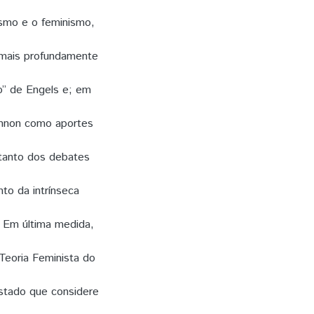
ismo e o feminismo,
 mais profundamente
o” de Engels e; em
Kinnon como aportes
 tanto dos debates
to da intrínseca
. Em última medida,
Teoria Feminista do
Estado que considere