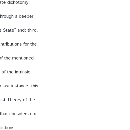
vate dichotomy;
hrough a deeper
e State” and; third,
ntributions for the
of the mentioned
of the intrinsic
 last instance, this
nist Theory of the
 that considers not
dictions