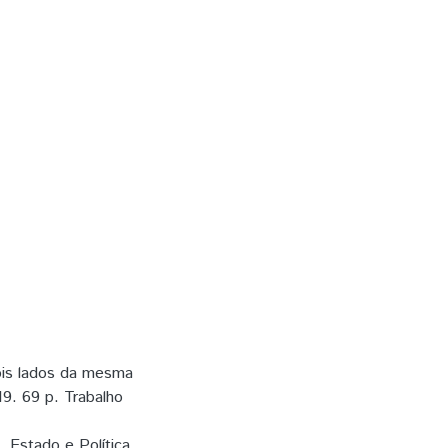
ois lados da mesma
19. 69 p. Trabalho
, Estado e Política