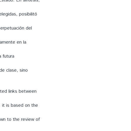
Estado. En síntesis,
egidas, posibilitó
perpetuación del
tamente en la
 futura
de clase, sino
cted links between
 it is based on the
own to the review of