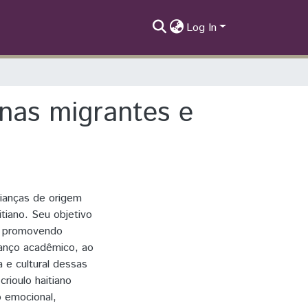
Log In
anas migrantes e
ianças de origem
itiano. Seu objetivo
ês, promovendo
vanço acadêmico, ao
 e cultural dessas
rioulo haitiano
 emocional,