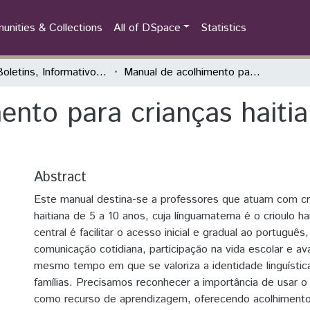
nities & Collections
All of DSpace
Statistics
PC - Boletins, Informativos e Relatórios
Manual de acolhimento para crianças haitianas migrantes e suas famílias
ento para crianças haiti
Abstract
Este manual destina-se a professores que atuam com cr
haitiana de 5 a 10 anos, cuja línguamaterna é o crioulo ha
central é facilitar o acesso inicial e gradual ao portugu
comunicação cotidiana, participação na vida escolar e a
mesmo tempo em que se valoriza a identidade linguística
famílias. Precisamos reconhecer a importância de usar o c
como recurso de aprendizagem, oferecendo acolhimento