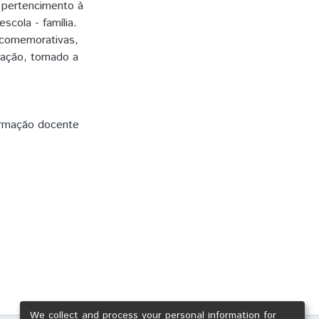
 pertencimento à
scola - família.
 comemorativas,
mação, tornado a
rmação docente
We collect and process your personal information for