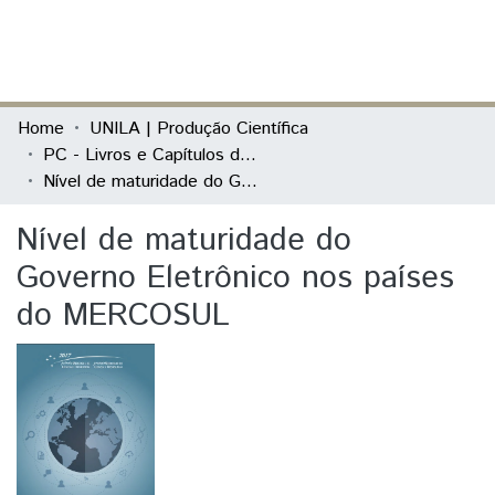
(current)
Log In
Communities & Collections
Home
UNILA | Produção Científica
PC - Livros e Capítulos de Livros
All of DSpace
Nível de maturidade do Governo Eletrônico nos países do MERCOSUL
Statistics
Nível de maturidade do
Governo Eletrônico nos países
do MERCOSUL