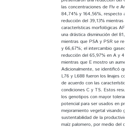
presentaron una reducción del 6
las concentraciones de Flv e An
84,74% y 164,56%, respecto a 
reducción del 39,13% mientras q
características morfológicas AF 
una drástica disminución del 81
mientras que PSA y PSR se redu
y 66,67%; el intercambio gaseos
reducción del 65,97% en A y 47
mientras que E mostro un aumen
Adicionalmente, se identificó que 
L76 y L688 fueron los linajes c
de acuerdo con las característica
condiciones C y TS. Estos resul
los genotipos con mayor toleranc
potencial para ser usados en pr
mejoramiento vegetal visando gara
sustentabilidad de la productivid
maíz palomero, por medio del desa