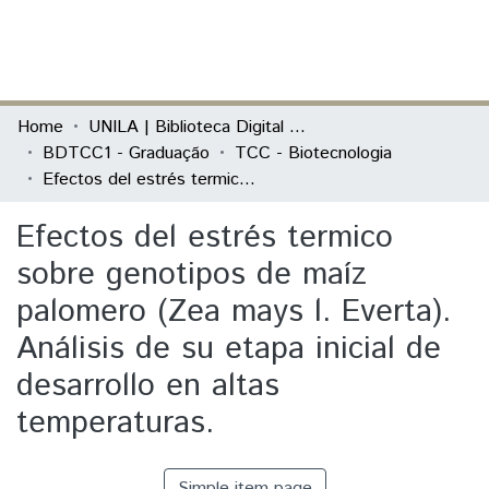
(current)
Log In
Communities & Collections
Home
UNILA | Biblioteca Digital de Trabalhos de Conclusão de Curso
BDTCC1 - Graduação
TCC - Biotecnologia
All of DSpace
Efectos del estrés termico sobre genotipos de maíz palomero (Zea mays l. Everta). Análisis de su etapa inicial de desarrollo en altas temperaturas.
Statistics
Efectos del estrés termico
sobre genotipos de maíz
palomero (Zea mays l. Everta).
Análisis de su etapa inicial de
desarrollo en altas
temperaturas.
Simple item page