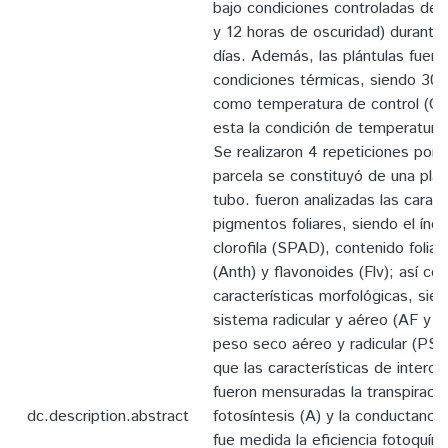
bajo condiciones controladas de l
y 12 horas de oscuridad) durante
días. Además, las plántulas fuer
condiciones térmicas, siendo 30°
como temperatura de control (C)
esta la condición de temperatura
Se realizaron 4 repeticiones por c
parcela se constituyó de una plan
tubo. fueron analizadas las caract
pigmentos foliares, siendo el índi
clorofila (SPAD), contenido foliar
(Anth) y flavonoides (Flv); así co
características morfológicas, sien
sistema radicular y aéreo (AF y 
peso seco aéreo y radicular (PS
que las características de inter
fueron mensuradas la transpiración
dc.description.abstract
fotosíntesis (A) y la conductanci
fue medida la eficiencia fotoquím