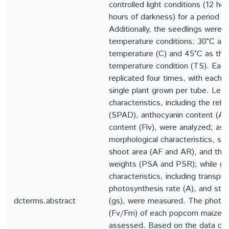
controlled light conditions (12 hou
hours of darkness) for a period o
Additionally, the seedlings were 
temperature conditions: 30°C as 
temperature (C) and 45°C as the
temperature condition (TS). Each
replicated four times, with each p
single plant grown per tube. Lea
characteristics, including the rela
(SPAD), anthocyanin content (Ant
content (Flv), were analyzed; as 
morphological characteristics, su
shoot area (AF and AR), and thei
weights (PSA and PSR); while g
characteristics, including transpira
photosynthesis rate (A), and st
dcterms.abstract
(gs), were measured. The photoc
(Fv/Fm) of each popcorn maize s
assessed. Based on the data col