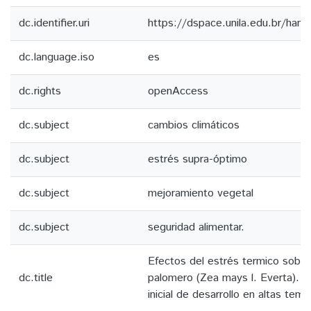
dc.identifier.uri
https://dspace.unila.edu.br/ha
dc.language.iso
es
dc.rights
openAccess
dc.subject
cambios climáticos
dc.subject
estrés supra-óptimo
dc.subject
mejoramiento vegetal
dc.subject
seguridad alimentar.
Efectos del estrés termico sobr
dc.title
palomero (Zea mays l. Everta). A
inicial de desarrollo en altas tem