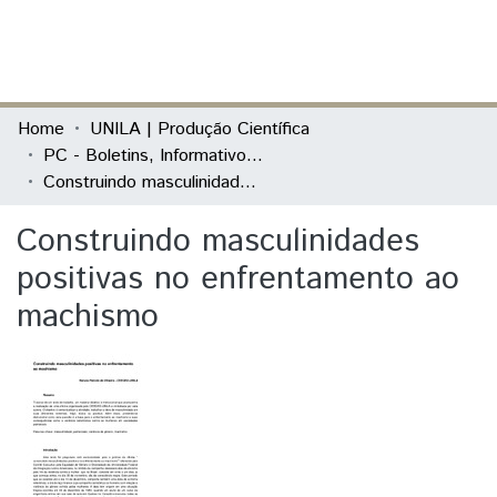
(current)
Log In
Communities & Collections
Home
UNILA | Produção Científica
PC - Boletins, Informativos e Relatórios
All of DSpace
Construindo masculinidades positivas no enfrentamento ao machismo
Statistics
Construindo masculinidades
positivas no enfrentamento ao
machismo