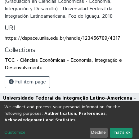
(Graduación en Ciencias Económicas - Economía,
Integración y Desarrollo) - Universidad Federal da
Integración Latinoamericana, Foz do Iguaçu, 2018
URI
https://dspace.unila.edu.br/handle/123456789/4317
Collections
TCC - Ciências Econômicas - Economia, Integração e
Desenvolvimento
Full item page
Universidade Federal da Integração Latino-Americana -
UNILA
We collect and process your personal information for the
Avenida Tarquínio Joslin dos Santos, 1000 - Polo Universitário
following purposes:
Authentication, Preferences,
Acknowledgement and Statistics
.
CEP: 85870-650 | Foz do Iguaçu - Paraná
DSpace software
copyright © 2002-2026
LYRASIS
Customize
Decline
That's ok
Cookie settings
Send Feedback