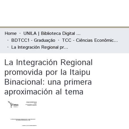
(current)
Log In
Communities & Collections
Home
UNILA | Biblioteca Digital de Trabalhos de Conclusão de Curso
BDTCC1 - Graduação
TCC - Ciências Econômicas - Economia, Integração e Desenvolvimento
All of DSpace
La Integración Regional promovida por la Itaipu Binacional: una primera aproximación al tema
Statistics
La Integración Regional
promovida por la Itaipu
Binacional: una primera
aproximación al tema