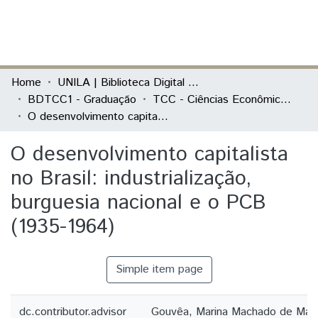
(current)
Log In
Communities & Collections
Home
UNILA | Biblioteca Digital de Trabalhos de Conclusão de Curso
BDTCC1 - Graduação
TCC - Ciências Econômicas - Economia, Integração e Desenvolvimento
All of DSpace
O desenvolvimento capitalista no Brasil: industrialização, burguesia nacional e o PCB (1935-1964)
Statistics
O desenvolvimento capitalista
no Brasil: industrialização,
burguesia nacional e o PCB
(1935-1964)
Simple item page
dc.contributor.advisor
Gouvêa, Marina Machado de Mag