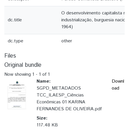
O desenvolvimento capitalista no 
dc.title
industrialização, burguesia nacio
1964)
dc.type
other
Files
Original bundle
Now showing
1 - 1 of 1
Name:
Downl
SGPD_METADADOS
oad
TCC_ILAESP_Ciências
Econômicas 01 KARINA
FERNANDES DE OLIVEIRA.pdf
Size:
117.48 KB