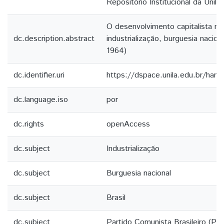
Repositório Institucional da Unila
O desenvolvimento capitalista no 
dc.description.abstract
industrialização, burguesia nacio
1964)
dc.identifier.uri
https://dspace.unila.edu.br/ha
dc.language.iso
por
dc.rights
openAccess
dc.subject
Industrialização
dc.subject
Burguesia nacional
dc.subject
Brasil
dc.subject
Partido Comunista Brasileiro (PC