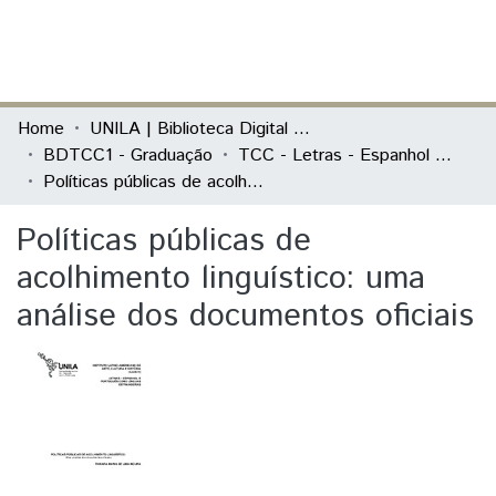
(current)
Log In
Communities & Collections
Home
UNILA | Biblioteca Digital de Trabalhos de Conclusão de Curso
BDTCC1 - Graduação
TCC - Letras - Espanhol e Português como Línguas Estrangeiras
All of DSpace
Políticas públicas de acolhimento linguístico: uma análise dos documentos oficiais
Statistics
Políticas públicas de
acolhimento linguístico: uma
análise dos documentos oficiais