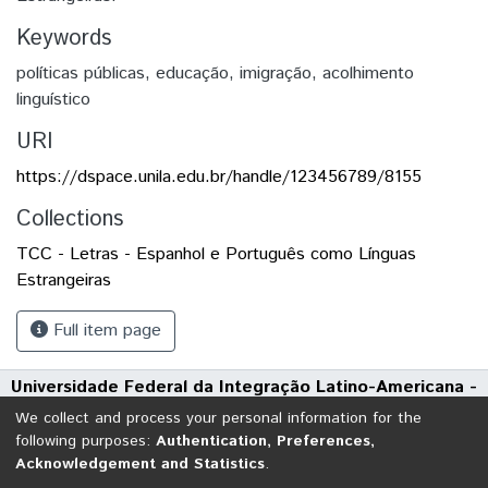
Keywords
políticas públicas
,
educação
,
imigração
,
acolhimento
linguístico
URI
https://dspace.unila.edu.br/handle/123456789/8155
Collections
TCC - Letras - Espanhol e Português como Línguas
Estrangeiras
Full item page
Universidade Federal da Integração Latino-Americana -
UNILA
We collect and process your personal information for the
Avenida Tarquínio Joslin dos Santos, 1000 - Polo Universitário
following purposes:
Authentication, Preferences,
Acknowledgement and Statistics
.
CEP: 85870-650 | Foz do Iguaçu - Paraná