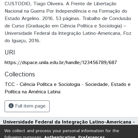
CUSTODIO, Tiago Oliveira. A Frente de Libertação
Nacional na Guerra Por Independência e na Formação do
Estado Argelino. 2016. 53 páginas. Trabalho de Conclusão
de Curso (Graduação em Ciência Política e Sociologia) –
Universidade Federal da Integração Latino-Americana, Foz
do Iguaçu, 2016.
URI
https://dspace.unila.edu.br/handle/123456789/687
Collections
TCC - Ciência Política e Sociologia - Sociedade, Estado e
Política na América Latina
Full item page
Universidade Federal da Integração Latino-Americana -
UNILA
We collect and process your personal information for the
Avenida Tarquínio Joslin dos Santos, 1000 - Polo Universitário
following purposes:
Authentication, Preferences,