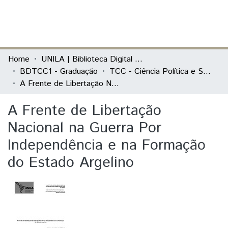
(current)
Log In
Communities & Collections
Home
UNILA | Biblioteca Digital de Trabalhos de Conclusão de Curso
BDTCC1 - Graduação
TCC - Ciência Política e Sociologia - Sociedade, Estado e Política na América Latina
All of DSpace
A Frente de Libertação Nacional na Guerra Por Independência e na Formação do Estado Argelino
Statistics
A Frente de Libertação
Nacional na Guerra Por
Independência e na Formação
do Estado Argelino