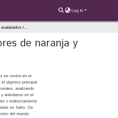
Log In
Trabajadores asalariados rurales: cosechadores de naranja y arándanos en Salto, Uruguay
ores de naranja y
s se centra en el
el objetivo principal
rurales, analizando
 y arándanos en el
nte o indirectamente
zadas en Salto. De
dentro del mundo