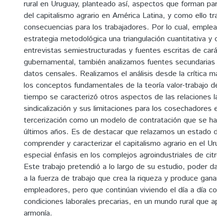
rural en Uruguay, planteado así, aspectos que forman par
del capitalismo agrario en América Latina, y como ello t
consecuencias para los trabajadores. Por lo cual, emp
estrategia metodológica una triangulación cuantitativa y 
entrevistas semiestructuradas y fuentes escritas de car
gubernamental, también analizamos fuentes secundarias
datos censales. Realizamos el análisis desde la crítica 
los conceptos fundamentales de la teoría valor-trabajo 
tiempo se caracterizó otros aspectos de las relaciones l
sindicalización y sus limitaciones para los cosechadores 
tercerización como un modelo de contratación que se ha
últimos años. Es de destacar que relazamos un estado d
comprender y caracterizar el capitalismo agrario en el U
especial énfasis en los complejos agroindustriales de cit
Este trabajo pretendió a lo largo de su estudio, poder dar
a la fuerza de trabajo que crea la riqueza y produce gana
empleadores, pero que continúan viviendo el día a día con
condiciones laborales precarias, en un mundo rural que a
armonía.