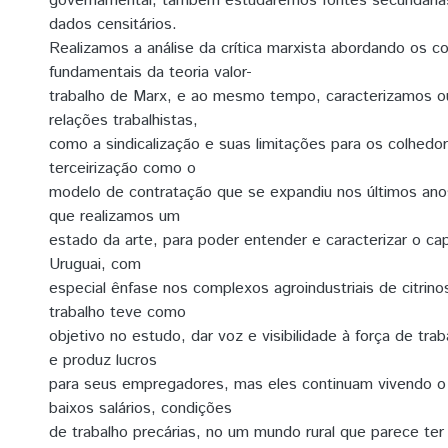
governamental, também estudaremos fontes secundarias
dados censitários.
Realizamos a análise da crítica marxista abordando os c
fundamentais da teoria valor-
trabalho de Marx, e ao mesmo tempo, caracterizamos o
relações trabalhistas,
como a sindicalização e suas limitações para os colhedo
terceirização como o
modelo de contratação que se expandiu nos últimos anos
que realizamos um
estado da arte, para poder entender e caracterizar o cap
Uruguai, com
especial ênfase nos complexos agroindustriais de citrinos
trabalho teve como
objetivo no estudo, dar voz e visibilidade à força de trab
e produz lucros
para seus empregadores, mas eles continuam vivendo o 
baixos salários, condições
de trabalho precárias, no um mundo rural que parece te