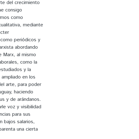
te del crecimiento
rae consigo
leamos como
cualitativa, mediante
ácter
 como periódicos y
marxista abordando
de Marx, al mismo
aborales, como la
estudiados y la
 ampliado en los
el arte, para poder
ruguay, haciendo
rus y de arándanos.
le voz y visibilidad
ncias para sus
 bajos salarios,
parenta una cierta