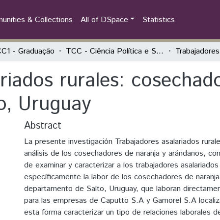
nities & Collections
All of DSpace
Statistics
C1 - Graduação
TCC - Ciência Política e Sociologia - Sociedade, Estado e Política na América Latina
riados rurales: cosechad
o, Uruguay
Abstract
La presente investigación Trabajadores asalariados rurale
análisis de los cosechadores de naranja y arándanos, con 
de examinar y caracterizar a los trabajadores asalariados 
específicamente la labor de los cosechadores de naranja
departamento de Salto, Uruguay, que laboran directame
para las empresas de Caputto S.A y Gamorel S.A locali
esta forma caracterizar un tipo de relaciones laborales 