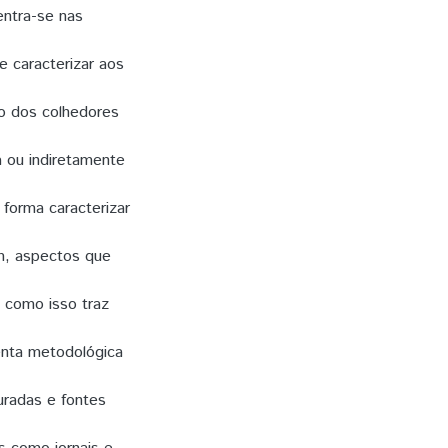
entra-se nas
 e caracterizar aos
ho dos colhedores
a ou indiretamente
forma caracterizar
im, aspectos que
e como isso traz
enta metodológica
turadas e fontes