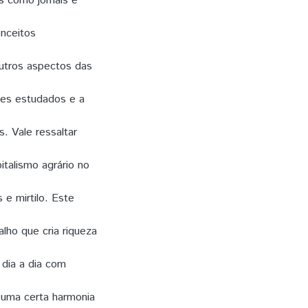
 como jornais e
onceitos
utros aspectos das
res estudados e a
. Vale ressaltar
italismo agrário no
 e mirtilo. Este
alho que cria riqueza
dia a dia com
r uma certa harmonia