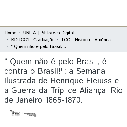
(current)
Log In
Communities & Collections
Home
UNILA | Biblioteca Digital de Trabalhos de Conclusão de Curso
BDTCC1 - Graduação
TCC - História - América Latina
All of DSpace
“ Quem não é pelo Brasil, é contra o Brasil!": a Semana Ilustrada de Henrique Fleiuss e a Guerra da Tríplice Aliança. Rio de Janeiro 1865-1870.
Statistics
“ Quem não é pelo Brasil, é
contra o Brasil!": a Semana
Ilustrada de Henrique Fleiuss e
a Guerra da Tríplice Aliança. Rio
de Janeiro 1865-1870.