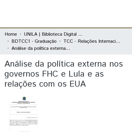
(current)
Log In
Communities & Collections
Home
UNILA | Biblioteca Digital de Trabalhos de Conclusão de Curso
BDTCC1 - Graduação
TCC - Relações Internacionais e Integração
All of DSpace
Análise da política externa nos governos FHC e Lula e as relações com os EUA
Statistics
Análise da política externa nos
governos FHC e Lula e as
relações com os EUA