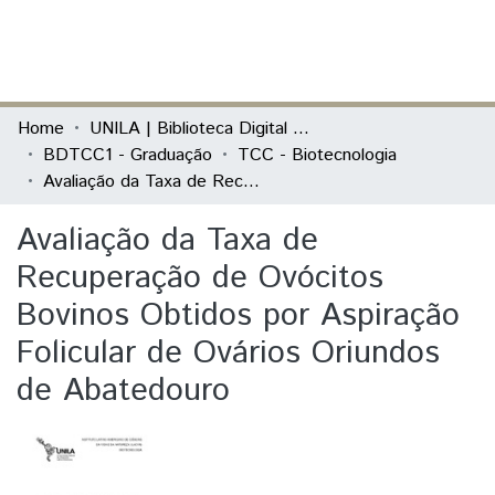
(current)
Log In
Communities & Collections
Home
UNILA | Biblioteca Digital de Trabalhos de Conclusão de Curso
BDTCC1 - Graduação
TCC - Biotecnologia
All of DSpace
Avaliação da Taxa de Recuperação de Ovócitos Bovinos Obtidos por Aspiração Folicular de Ovários Oriundos de Abatedouro
Statistics
Avaliação da Taxa de
Recuperação de Ovócitos
Bovinos Obtidos por Aspiração
Folicular de Ovários Oriundos
de Abatedouro