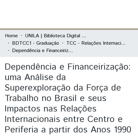
(current)
Log In
Communities & Collections
Home
UNILA | Biblioteca Digital de Trabalhos de Conclusão de Curso
BDTCC1 - Graduação
TCC - Relações Internacionais e Integração
All of DSpace
Dependência e Financeirização: uma Análise da Superexploração da Força de Trabalho no Brasil e seus Impactos nas Relações Internacionais entre Centro e Periferia a partir dos Anos 1990
Statistics
Dependência e Financeirização:
uma Análise da
Superexploração da Força de
Trabalho no Brasil e seus
Impactos nas Relações
Internacionais entre Centro e
Periferia a partir dos Anos 1990