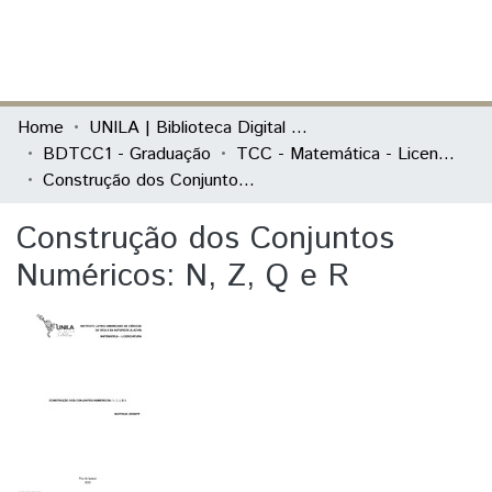
(current)
Log In
Communities & Collections
Home
UNILA | Biblioteca Digital de Trabalhos de Conclusão de Curso
BDTCC1 - Graduação
TCC - Matemática - Licenciatura
All of DSpace
Construção dos Conjuntos Numéricos: N, Z, Q e R
Statistics
Construção dos Conjuntos
Numéricos: N, Z, Q e R