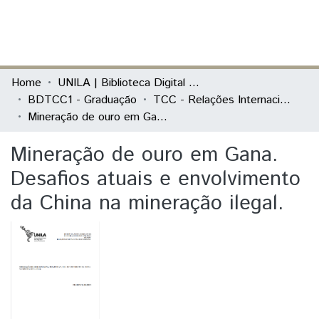
(current)
Log In
Communities & Collections
Home
UNILA | Biblioteca Digital de Trabalhos de Conclusão de Curso
BDTCC1 - Graduação
TCC - Relações Internacionais e Integração
All of DSpace
Mineração de ouro em Gana. Desafios atuais e envolvimento da China na mineração ilegal.
Statistics
Mineração de ouro em Gana.
Desafios atuais e envolvimento
da China na mineração ilegal.